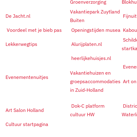
Groenverzorging
Blokhu
Vakantiepark Zuytland
De Jacht.nl
Fijnuit
Buiten
Voordeel met je bieb pas
Openingstijden musea
Kabou
Schild
Lekkerwegtips
Alurijplaten.nl
startk
heerlijkehuisjes.nl
Evene
Vakantiehuizen en
Evenementenuitjes
groepsaccommodaties
Art on
in Zuid-Holland
Dok-C platform
Distri
Art Salon Holland
cultuur HW
Waterl
Cultuur startpagina