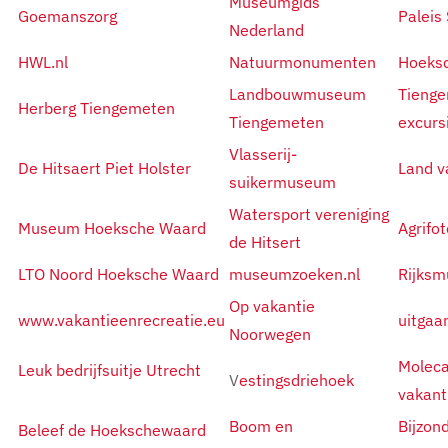
Museumgids
Goemanszorg
Paleis 
Nederland
HWL.nl
Natuurmonumenten
Hoeksc
Landbouwmuseum
Tieng
Herberg Tiengemeten
Tiengemeten
excurs
Vlasserij-
De Hitsaert Piet Holster
Land v
suikermuseum
Watersport vereniging
Museum Hoeksche Waard
Agrifot
de Hitsert
LTO Noord Hoeksche Waard
museumzoeken.nl
Rijksm
O
p vakantie
www.vakantieenrecreatie.eu
uitgaa
Noorwegen
Molec
Leuk bedrijfsuitje Utrecht
V
estingsdriehoek
vakant
Boom en
Bijzon
Beleef de Hoekschewaard